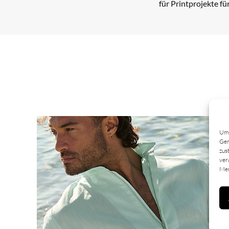
für Printprojekte f
Um 
Ger
zus
ver
Mer