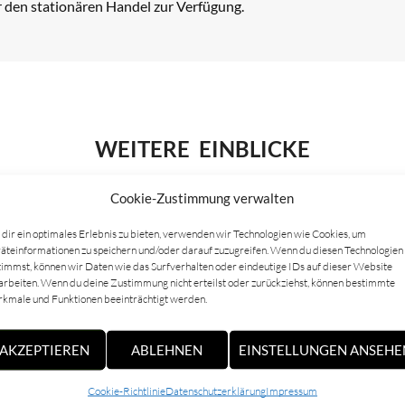
ür den stationären Handel zur Verfügung.
WEITERE EINBLICKE
Cookie-Zustimmung verwalten
dir ein optimales Erlebnis zu bieten, verwenden wir Technologien wie Cookies, um
äteinformationen zu speichern und/oder darauf zuzugreifen. Wenn du diesen Technologien
timmst, können wir Daten wie das Surfverhalten oder eindeutige IDs auf dieser Website
arbeiten. Wenn du deine Zustimmung nicht erteilst oder zurückziehst, können bestimmte
kmale und Funktionen beeinträchtigt werden.
AKZEPTIEREN
ABLEHNEN
EINSTELLUNGEN ANSEHE
Cookie-Richtlinie
Datenschutzerklärung
Impressum