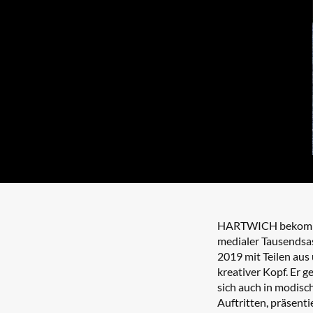
HARTWICH bekommt 
medialer Tausendsas
2019 mit Teilen aus 
kreativer Kopf. Er g
sich auch in modisc
Auftritten, präsen