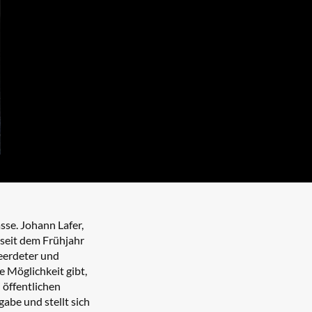
e. Johann Lafer,
 seit dem Frühjahr
geerdeter und
e Möglichkeit gibt,
 öffentlichen
be und stellt sich