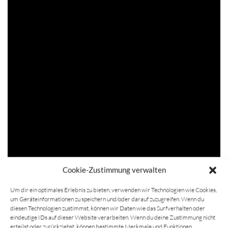
Cookie-Zustimmung verwalten
Um dir ein optimales Erlebnis zu bieten, verwenden wir Technologien wie Cookies,
um Geräteinformationen zu speichern und/oder darauf zuzugreifen. Wenn du
diesen Technologien zustimmst, können wir Daten wie das Surfverhalten oder
eindeutige IDs auf dieser Website verarbeiten. Wenn du deine Zustimmung nicht
erteilst oder zurückziehst, können bestimmte Merkmale und Funktionen