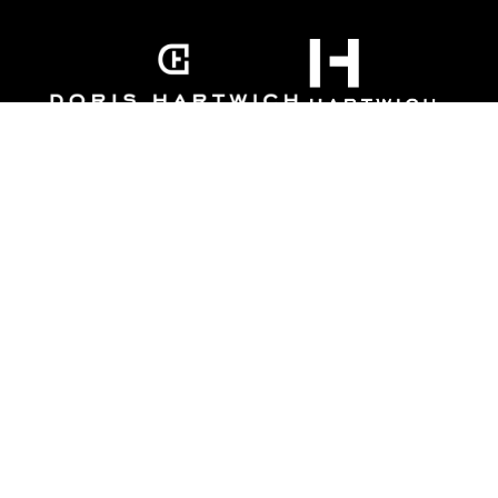
Kollektion
info@dorishartwich.d
About
Einblicke
Community
Webshop