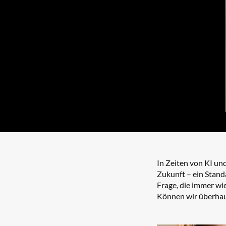
In Zeiten von KI un
Zukunft – ein Stand
Frage, die immer wi
Können wir überhaup