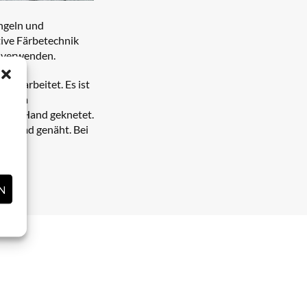
ngeln und
tive Färbetechnik
 verwenden.
l gearbeitet. Es ist
ie beim
r von Hand geknetet.
as Hemd genäht. Bei
N