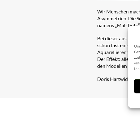
Wir Menschen mache
Asymmetrien. Die Sc
namens „Mal-Tinto“
Bei dieser aus Itali
schon fast ein Gehei
Um 
Aquarellieren wird 
Ger
zus
Der Effekt: alles ge
ver
den Modellen Fortor
Mer
Doris Hartwich