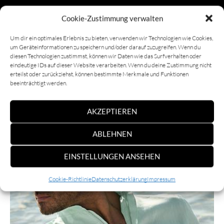
Cookie-Zustimmung verwalten
Um dir ein optimales Erlebnis zu bieten, verwenden wir Technologien wie Cookies,
um Geräteinformationen zu speichern und/oder darauf zuzugreifen. Wenn du
diesen Technologien zustimmst, können wir Daten wie das Surfverhalten oder
eindeutige IDs auf dieser Website verarbeiten. Wenn du deine Zustimmung nicht
erteilst oder zurückziehst, können bestimmte Merkmale und Funktionen
beeinträchtigt werden.
AKZEPTIEREN
ABLEHNEN
EINSTELLUNGEN ANSEHEN
Cookie-Richtlinie
Datenschutzerklärung
Impressum