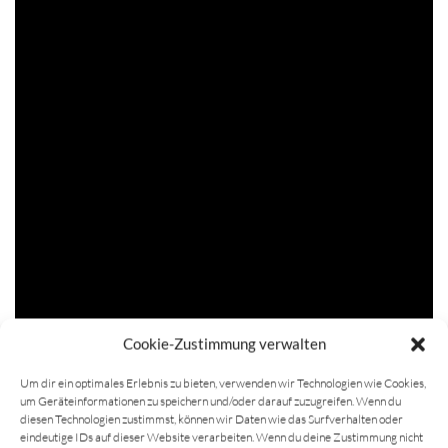
Cookie-Zustimmung verwalten
Um dir ein optimales Erlebnis zu bieten, verwenden wir Technologien wie Cookies,
um Geräteinformationen zu speichern und/oder darauf zuzugreifen. Wenn du
diesen Technologien zustimmst, können wir Daten wie das Surfverhalten oder
eindeutige IDs auf dieser Website verarbeiten. Wenn du deine Zustimmung nicht