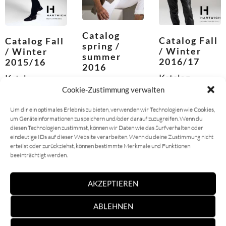
Catalog
Catalog Fall
Catalog Fall
spring /
/ Winter
/ Winter
summer
2016/17
2015/16
2016
Katalog
Katalog
Katalog
Cookie-Zustimmung verwalten
ansehen
ansehen
ansehen
Um dir ein optimales Erlebnis zu bieten, verwenden wir Technologien wie Cookies,
um Geräteinformationen zu speichern und/oder darauf zuzugreifen. Wenn du
diesen Technologien zustimmst, können wir Daten wie das Surfverhalten oder
eindeutige IDs auf dieser Website verarbeiten. Wenn du deine Zustimmung nicht
erteilst oder zurückziehst, können bestimmte Merkmale und Funktionen
beeinträchtigt werden.
AKZEPTIEREN
ABLEHNEN
Catalog
Catalog
Catalog Fall
spring /