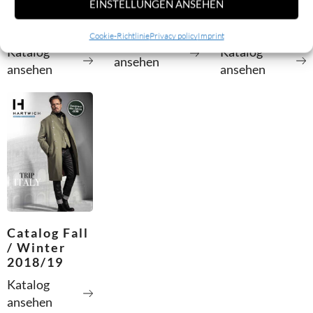
spring /
EINSTELLUNGEN ANSEHEN
/ Winter
summer
summer
2017/18
2017
2018
Cookie-Richtlinie
Privacy policy
Imprint
Katalog
Katalog
Katalog
ansehen
ansehen
ansehen
Catalog Fall
/ Winter
2018/19
Katalog
ansehen