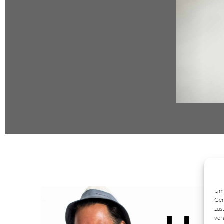
JE
Um 
Ger
zus
ver