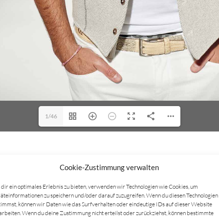
1/46
TZT NOCH MEHR KATALOGE ENTDEC
Cookie-Zustimmung verwalten
dir ein optimales Erlebnis zu bieten, verwenden wir Technologien wie Cookies, um
äteinformationen zu speichern und/oder darauf zuzugreifen. Wenn du diesen Technologien
timmst, können wir Daten wie das Surfverhalten oder eindeutige IDs auf dieser Website
arbeiten. Wenn du deine Zustimmung nicht erteilst oder zurückziehst, können bestimmte