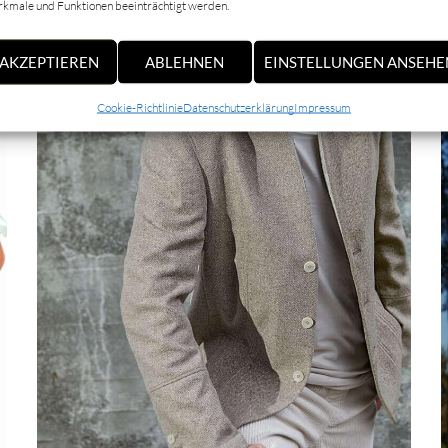
kmale und Funktionen beeinträchtigt werden.
AKZEPTIEREN
ABLEHNEN
EINSTELLUNGEN ANSEHE
Cookie-Richtlinie
Datenschutzerklärung
Impressum